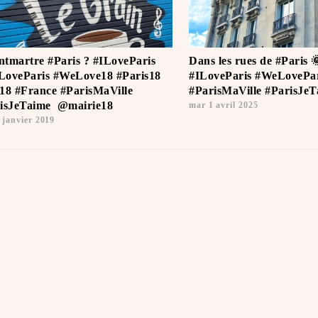
tmartre #Paris ? #ILoveParis
Dans les rues de #Paris 
oveParis #WeLove18 #Paris18
#ILoveParis #WeLovePar
18 #France #ParisMaVille
#ParisMaVille #ParisJeTa
isJeTaime ️ @mairie18
mar 1 avril 2025
 janvier 2019