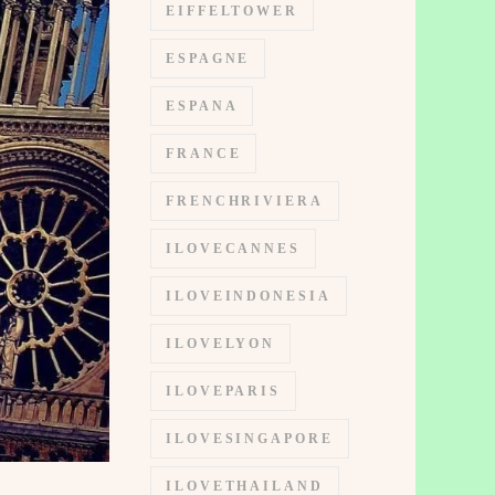
EIFFELTOWER
ESPAGNE
ESPANA
FRANCE
FRENCHRIVIERA
ILOVECANNES
ILOVEINDONESIA
ILOVELYON
ILOVEPARIS
ILOVESINGAPORE
ILOVETHAILAND