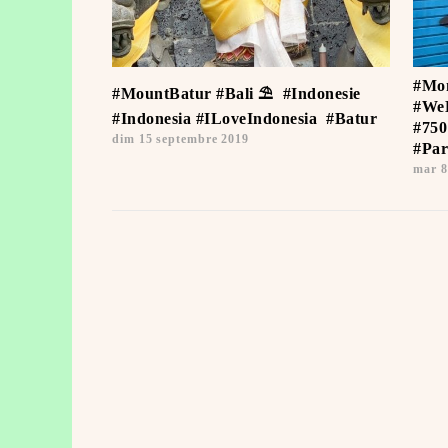
#Mon
#MountBatur #Bali ⛱ ️ #Indonesie
#WeL
#Indonesia #ILoveIndonesia ️ #Batur
#750
dim 15 septembre 2019
#Par
mar 8