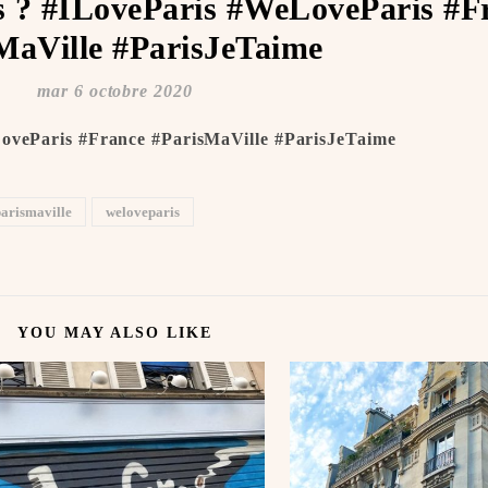
is ? #ILoveParis #WeLoveParis #F
MaVille #ParisJeTaime ️
mar 6 octobre 2020
LoveParis #France #ParisMaVille #ParisJeTaime ️
arismaville
weloveparis
YOU MAY ALSO LIKE