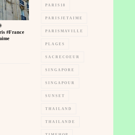
PARIS18
PARISJETAIME

PARISMAVILLE
is #France
ime ️
PLAGES
SACRECOEUR
SINGAPORE
SINGAPOUR
SUNSET
THAILAND
THAILANDE
TIMEHOP