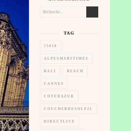
TAG
75018
ALPESMARITIMES
BALI
BEACH
CANNES
COTEDAZUR
COUCHERDESOLEIL
DIRECTLIVE