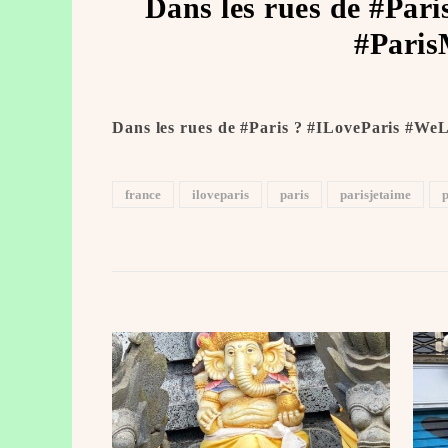
Dans les rues de #Par
#Paris
Dans les rues de #Paris ? #ILoveParis #We
france
iloveparis
paris
parisjetaime
p