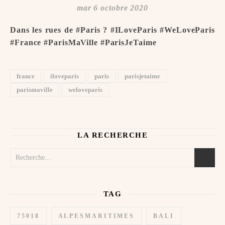
mar 6 octobre 2020
Dans les rues de #Paris ? #ILoveParis #WeLoveParis
#France #ParisMaVille #ParisJeTaime ️
france
iloveparis
paris
parisjetaime
parismaville
weloveparis
LA RECHERCHE
TAG
75018
ALPESMARITIMES
BALI