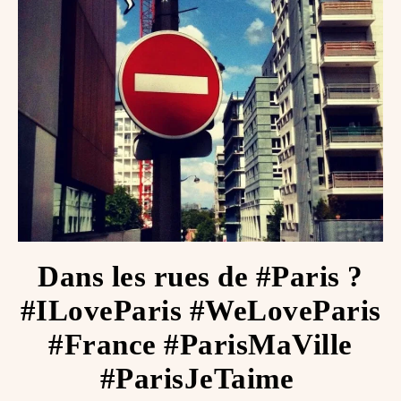
Dans les rues de #Paris ?
#ILoveParis #WeLoveParis
#France #ParisMaVille
#ParisJeTaime ️