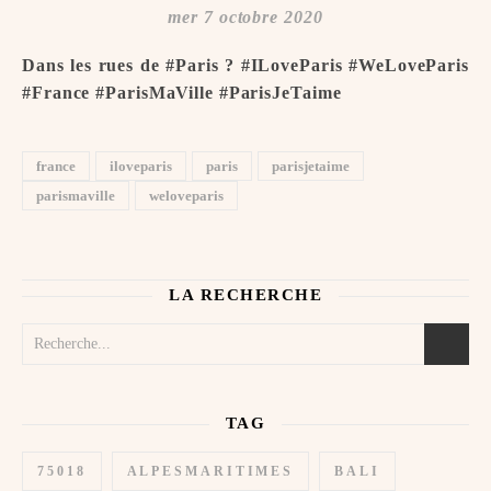
mer 7 octobre 2020
Dans les rues de #Paris ? #ILoveParis #WeLoveParis
#France #ParisMaVille #ParisJeTaime ️
france
iloveparis
paris
parisjetaime
parismaville
weloveparis
LA RECHERCHE
TAG
75018
ALPESMARITIMES
BALI