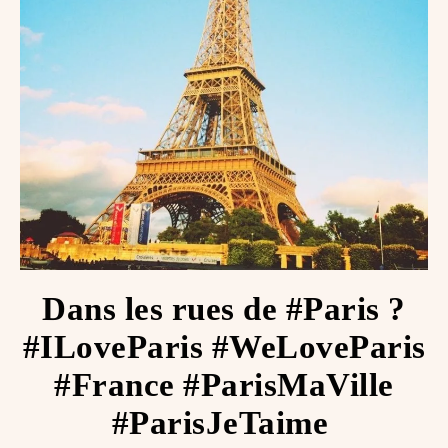
Dans les rues de #Paris ?
#ILoveParis #WeLoveParis
#France #ParisMaVille
#ParisJeTaime ️