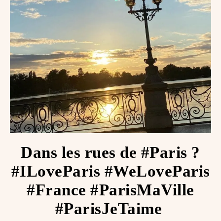
Dans les rues de #Paris ?
#ILoveParis #WeLoveParis
#France #ParisMaVille
#ParisJeTaime ️