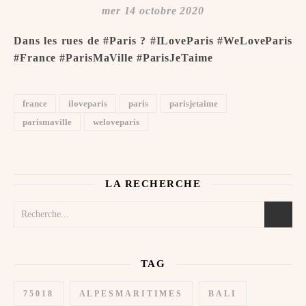
mer 14 octobre 2020
Dans les rues de #Paris ? #ILoveParis #WeLoveParis
#France #ParisMaVille #ParisJeTaime ️
france
iloveparis
paris
parisjetaime
parismaville
weloveparis
LA RECHERCHE
TAG
75018
ALPESMARITIMES
BALI