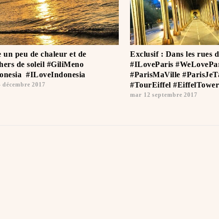
e un peu de chaleur et de
Exclusif : Dans les rues 
hers de soleil #GiliMeno
#ILoveParis #WeLovePar
onesia ️ #ILoveIndonesia ️
#ParisMaVille #ParisJeTa
#TourEiffel #EiffelTower
4 décembre 2017
mar 12 septembre 2017