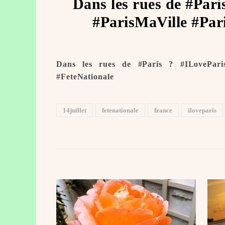
Dans les rues de #Par
#ParisMaVille #Pari
Dans les rues de #Paris ? #ILoveParis
#FeteNationale
14juillet
fetenationale
france
iloveparis