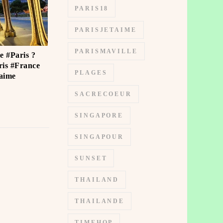
PARIS18
PARISJETAIME
PARISMAVILLE
de #Paris ?
is #France
PLAGES
ime ️
SACRECOEUR
SINGAPORE
SINGAPOUR
SUNSET
THAILAND
THAILANDE
TIMEHOP