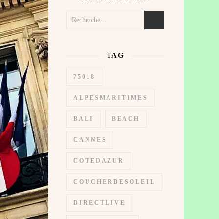
TAG
75018
ALPESMARITIMES
BALI
BEACH
CANNES
COTEDAZUR
COUCHERDESOLEIL
DIRECTLIVE