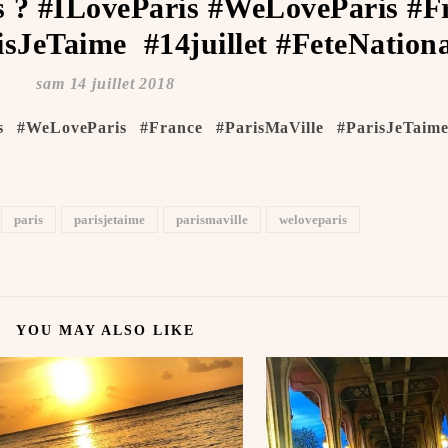
is ? #ILoveParis #WeLoveParis #F
sJeTaime ️ #14juillet #FeteNation
sam 14 juillet 2018
 #WeLoveParis #France #ParisMaVille #ParisJeTaime 
paris
parisjetaime
parismaville
weloveparis
YOU MAY ALSO LIKE