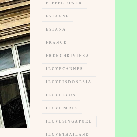
EIFFELTOWER
ESPAGNE
ESPANA
FRANCE
FRENCHRIVIERA
ILOVECANNES
ILOVEINDONESIA
ILOVELYON
ILOVEPARIS
ILOVESINGAPORE
ILOVETHAILAND