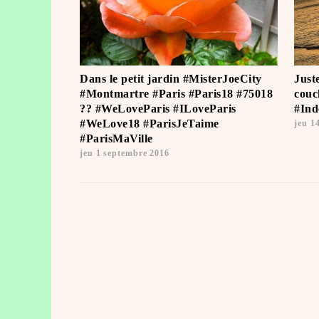
Dans le petit jardin #MisterJoeCity
Just
#Montmartre #Paris #Paris18 #75018
couc
?? #WeLoveParis #ILoveParis
#Ind
#WeLove18 #ParisJeTaime ️
jeu 1
#ParisMaVille
jeu 1 septembre 2016