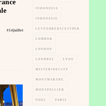
rance
ale
INDONESIA
INDONESIE
LEVENDREDICESTPERMIS
️ #14juillet
LOMBOK
LONDON
LONDRES
LYON
MISTERJOECITY
MONTMARTRE
MONTPELLIER
NOEL
PARIS