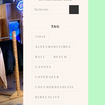
TAG
75018
ALPESMARITIMES
BALI
BEACH
CANNES
COTEDAZUR
COUCHERDESOLEIL
DIRECTLIVE