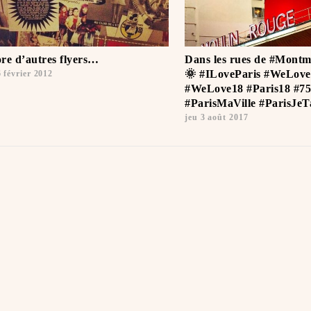
re d’autres flyers…
Dans les rues de #Montm
🌞 #ILoveParis #WeLove
6 février 2012
#WeLove18 #Paris18 #75
#ParisMaVille #ParisJeTa
jeu 3 août 2017