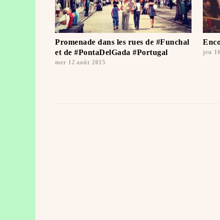
Promenade dans les rues de #Funchal
Enco
et de #PontaDelGada #Portugal
jeu 1
mer 12 août 2015