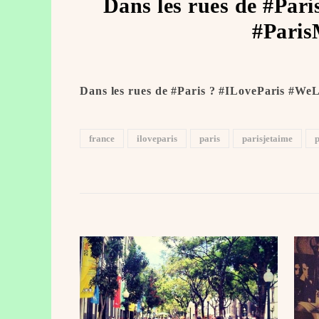
Dans les rues de #Par
#Paris
Dans les rues de #Paris ? #ILoveParis #We
france
iloveparis
paris
parisjetaime
p