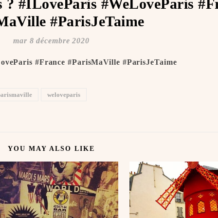
is ? #ILoveParis #WeLoveParis #F
MaVille #ParisJeTaime ️
mar 8 décembre 2020
LoveParis #France #ParisMaVille #ParisJeTaime ️
arismaville
weloveparis
YOU MAY ALSO LIKE