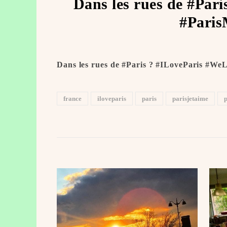
Dans les rues de #Par
#Paris
Dans les rues de #Paris ? #ILoveParis #We
france
iloveparis
paris
parisjetaime
p