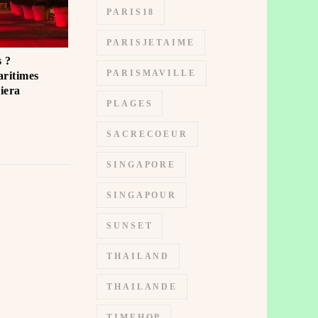
PARIS18
PARISJETAIME
 ?️
PARISMAVILLE
ritimes
iera
PLAGES
SACRECOEUR
SINGAPORE
SINGAPOUR
SUNSET
THAILAND
THAILANDE
TIMEHOP