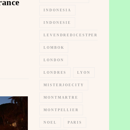
rance
INDONESIA
INDONESIE
LEVENDREDICESTPERMIS
LOMBOK
LONDON
LONDRES
LYON
MISTERJOECITY
MONTMARTRE
MONTPELLIER
NOEL
PARIS