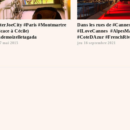
terJoeCity #Paris #Montmartre
Dans les rues de #Cannes
icace à Cécile)
#ILoveCannes ️ #AlpesMa
emoizelletagada
#CoteDAzur #FrenchRiv
7 mai 2015
jeu 16 septembre 2021