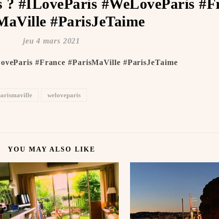
is ? #ILoveParis #WeLoveParis #F
MaVille #ParisJeTaime ️
jeu 4 mars 2021
LoveParis #France #ParisMaVille #ParisJeTaime ️
arismaville
weloveparis
YOU MAY ALSO LIKE