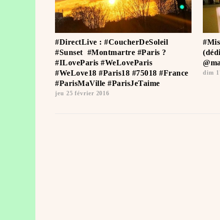
#DirectLive : #CoucherDeSoleil
#Mis
#Sunset ️ #Montmartre #Paris ?
(déd
#ILoveParis #WeLoveParis
@mad
#WeLove18 #Paris18 #75018 #France
dim 1
#ParisMaVille #ParisJeTaime ️
jeu 25 février 2016