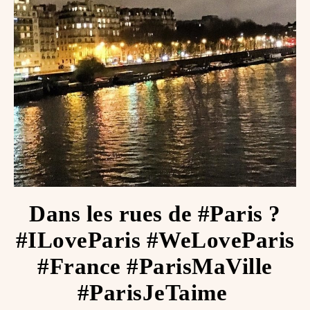
Dans les rues de #Paris ?
#ILoveParis #WeLoveParis
#France #ParisMaVille
#ParisJeTaime ️