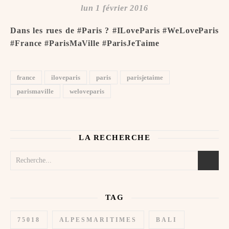
lun 1 février 2016
Dans les rues de #Paris ? #ILoveParis #WeLoveParis
#France #ParisMaVille #ParisJeTaime ️
france
iloveparis
paris
parisjetaime
parismaville
weloveparis
LA RECHERCHE
TAG
75018
ALPESMARITIMES
BALI