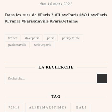
dim 14 mars 2021
Dans les rues de #Paris ? #ILoveParis #WeLoveParis
#France #ParisMaVille #ParisJeTaime ️
france
iloveparis
paris
parisjetaime
parismaville
weloveparis
LA RECHERCHE
TAG
75018
ALPESMARITIMES
BALI