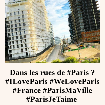
Dans les rues de #Paris ?
#ILoveParis #WeLoveParis
#France #ParisMaVille
#ParisJeTaime ️