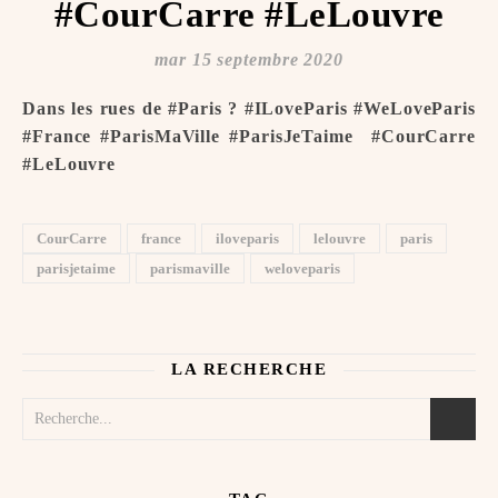
#CourCarre #LeLouvre
mar 15 septembre 2020
Dans les rues de #Paris ? #ILoveParis #WeLoveParis
#France #ParisMaVille #ParisJeTaime ️ #CourCarre
#LeLouvre
CourCarre
france
iloveparis
lelouvre
paris
parisjetaime
parismaville
weloveparis
LA RECHERCHE