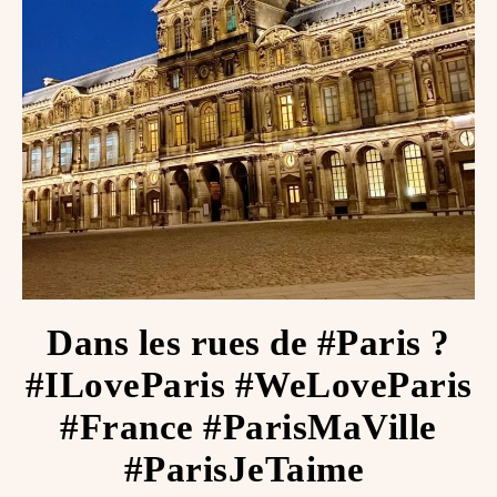
Dans les rues de #Paris ?
#ILoveParis #WeLoveParis
#France #ParisMaVille
#ParisJeTaime ️