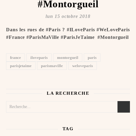
#Montorgueil
lun 15 octobre 2018
Dans les rues de #Paris ? #ILoveParis #WeLoveParis
#France #ParisMaVille #ParisJeTaime ️ #Montorgueil
france
iloveparis
montorgueil
paris
parisjetaime
parismaville
weloveparis
LA RECHERCHE
TAG