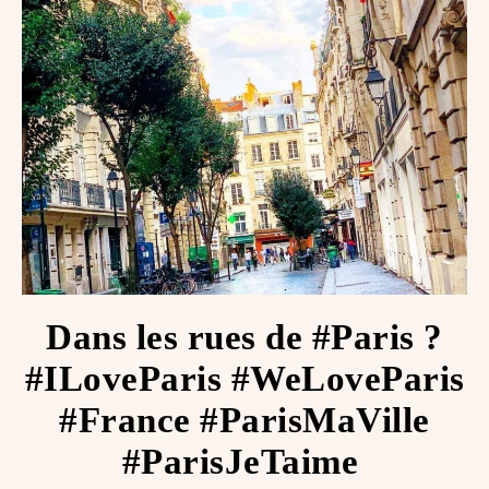
Dans les rues de #Paris ?
#ILoveParis #WeLoveParis
#France #ParisMaVille
#ParisJeTaime ️