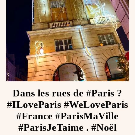
Dans les rues de #Paris ?
#ILoveParis #WeLoveParis
#France #ParisMaVille
#ParisJeTaime ️. #Noël