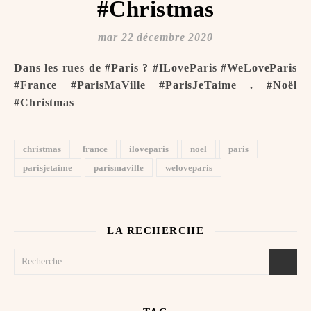
#Christmas
mar 22 décembre 2020
Dans les rues de #Paris ? #ILoveParis #WeLoveParis
#France #ParisMaVille #ParisJeTaime ️. #Noël
#Christmas
christmas
france
iloveparis
noel
paris
parisjetaime
parismaville
weloveparis
LA RECHERCHE