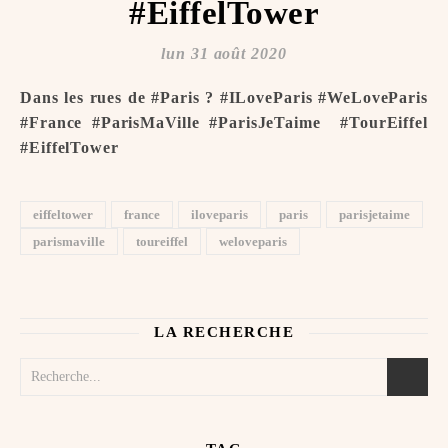
#EiffelTower
lun 31 août 2020
Dans les rues de #Paris ? #ILoveParis #WeLoveParis
#France #ParisMaVille #ParisJeTaime ️ #TourEiffel
#EiffelTower
eiffeltower
france
iloveparis
paris
parisjetaime
parismaville
toureiffel
weloveparis
LA RECHERCHE