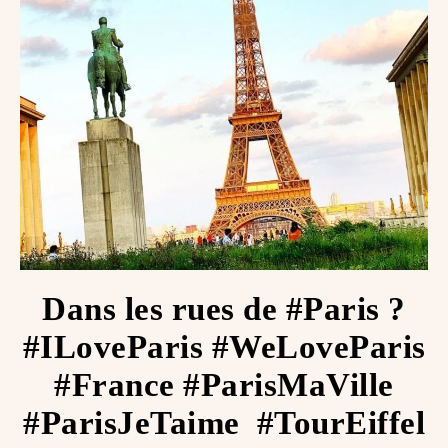
Dans les rues de #Paris ?
#ILoveParis #WeLoveParis
#France #ParisMaVille
#ParisJeTaime ️ #TourEiffel