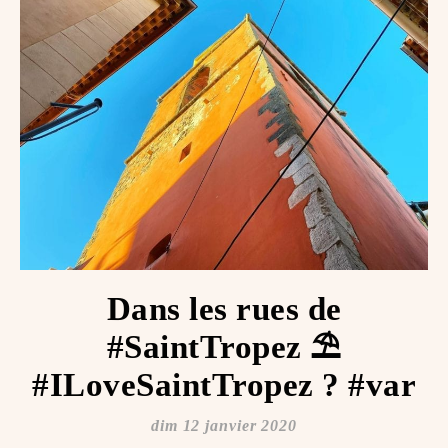
Dans les rues de
#SaintTropez ⛱️
#ILoveSaintTropez ️? #var
dim 12 janvier 2020