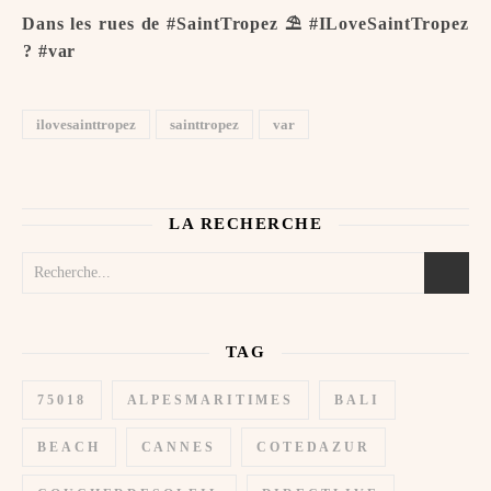
Dans les rues de #SaintTropez ⛱️ #ILoveSaintTropez
️? #var
ilovesainttropez
sainttropez
var
LA RECHERCHE
TAG
75018
ALPESMARITIMES
BALI
BEACH
CANNES
COTEDAZUR