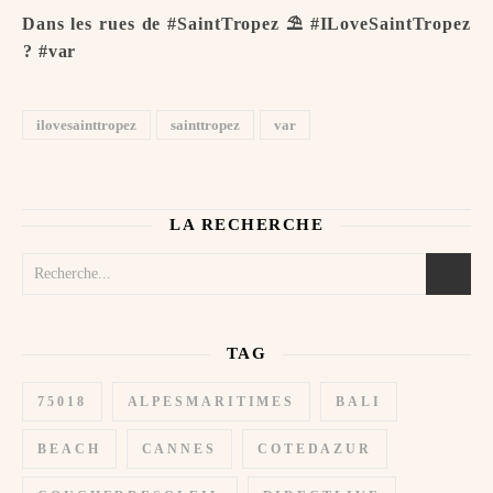
Dans les rues de #SaintTropez ⛱️ #ILoveSaintTropez
️? #var
ilovesainttropez
sainttropez
var
LA RECHERCHE
TAG
75018
ALPESMARITIMES
BALI
BEACH
CANNES
COTEDAZUR