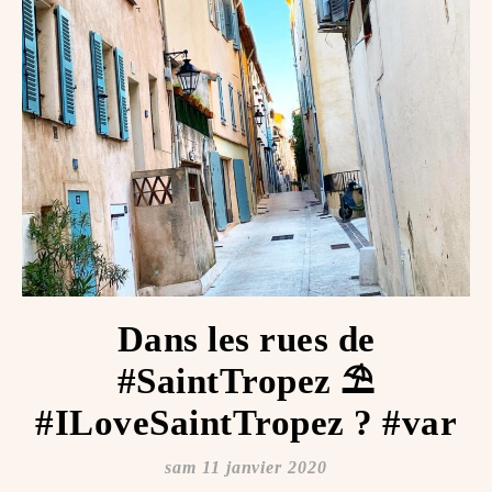
Dans les rues de
#SaintTropez ⛱️
#ILoveSaintTropez ️? #var
sam 11 janvier 2020