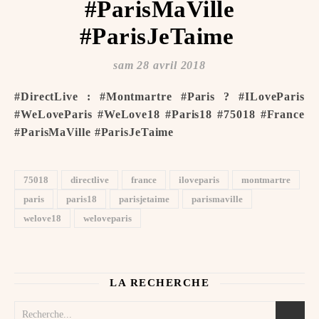
#ParisMaVille
#ParisJeTaime ️
sam 28 avril 2018
#DirectLive : #Montmartre #Paris ? #ILoveParis
#WeLoveParis #WeLove18 #Paris18 #75018 #France
#ParisMaVille #ParisJeTaime ️
75018
directlive
france
iloveparis
montmartre
paris
paris18
parisjetaime
parismaville
welove18
weloveparis
LA RECHERCHE