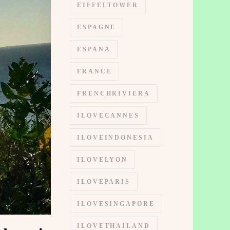
EIFFELTOWER
ESPAGNE
ESPANA
FRANCE
FRENCHRIVIERA
ILOVECANNES
ILOVEINDONESIA
ILOVELYON
ILOVEPARIS
ILOVESINGAPORE
ILOVETHAILAND