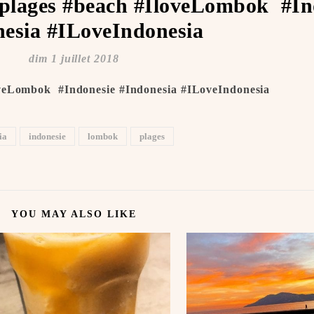
#plages #beach #IloveLombok ️ #In
esia #ILoveIndonesia ️
dim 1 juillet 2018
veLombok ️ #Indonesie #Indonesia #ILoveIndonesia ️
ia
indonesie
lombok
plages
YOU MAY ALSO LIKE