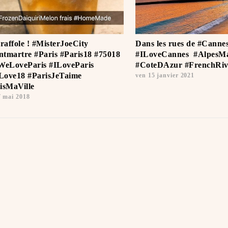
 raffole ! #MisterJoeCity
Dans les rues de #Cannes
tmartre #Paris #Paris18 #75018
#ILoveCannes ️ #AlpesMa
WeLoveParis #ILoveParis
#CoteDAzur #FrenchRiv
ove18 #ParisJeTaime ️
ven 15 janvier 2021
isMaVille
7 mai 2018