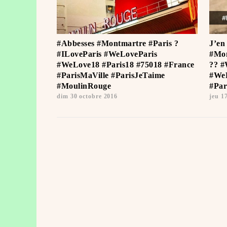
#Abbesses #Montmartre #Paris ?
J’en
#ILoveParis #WeLoveParis
#Mon
#WeLove18 #Paris18 #75018 #France
?? #
#ParisMaVille #ParisJeTaime ️
#WeL
#MoulinRouge
#Par
dim 30 octobre 2016
jeu 1