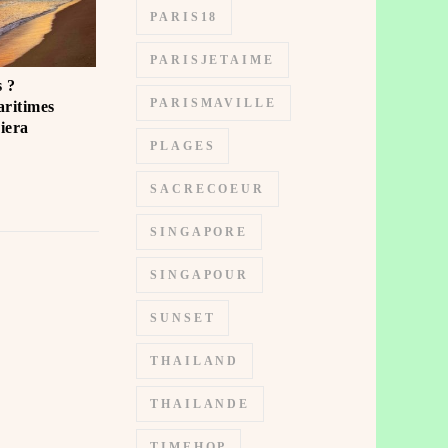
PARIS18
PARISJETAIME
 ?️
PARISMAVILLE
ritimes
iera
PLAGES
SACRECOEUR
SINGAPORE
SINGAPOUR
SUNSET
THAILAND
THAILANDE
TIMEHOP