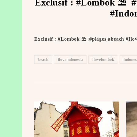
Exclusif : #Lombok ⛱ ️ 
#Indon
Exclusif : #Lombok ⛱ ️ #plages #beach #Ilo
beach
iloveindonesia
ilovelombok
indones