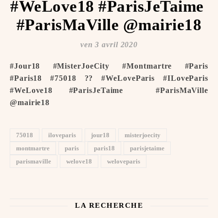
#WeLove18 #ParisJeTaime ️
#ParisMaVille @mairie18
ven 3 avril 2020
#Jour18 #MisterJoeCity #Montmartre #Paris
#Paris18 #75018 ?? #WeLoveParis #ILoveParis
#WeLove18 #ParisJeTaime ️ #ParisMaVille
@mairie18
75018
iloveparis
jour18
misterjoecity
montmartre
paris
paris18
parisjetaime
parismaville
welove18
weloveparis
LA RECHERCHE