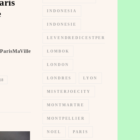
aris
e
INDONESIA
INDONESIE
LEVENDREDICESTPERMIS
ParisMaVille
LOMBOK
LONDON
LONDRES
LYON
18
MISTERJOECITY
MONTMARTRE
MONTPELLIER
NOEL
PARIS