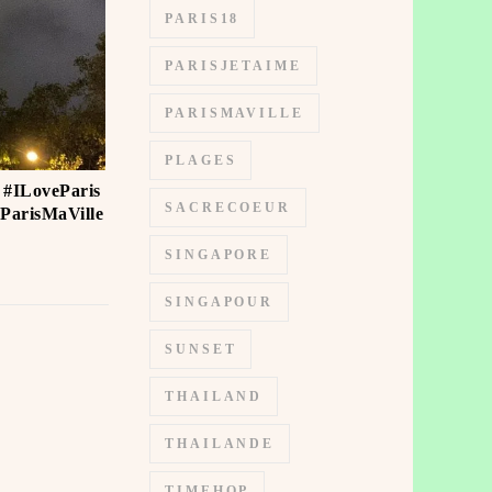
PARIS18
PARISJETAIME
PARISMAVILLE
PLAGES
? #ILoveParis
SACRECOEUR
ParisMaVille
SINGAPORE
SINGAPOUR
SUNSET
THAILAND
THAILANDE
TIMEHOP