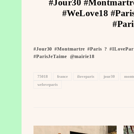
#Jour30 #Montmartre
#WeLove18 #Paris
#Pari
#Jour30 #Montmartre #Paris ? #ILovePar
#ParisJeTaime ️ @mairie18
75018
france
iloveparis
jour30
mont
weloveparis