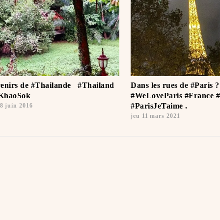
enirs de #Thailande ️ ️ #Thailand
Dans les rues de #Paris 
#KhaoSok
#WeLoveParis #France #
#ParisJeTaime ️.
8 juin 2016
jeu 11 mars 2021