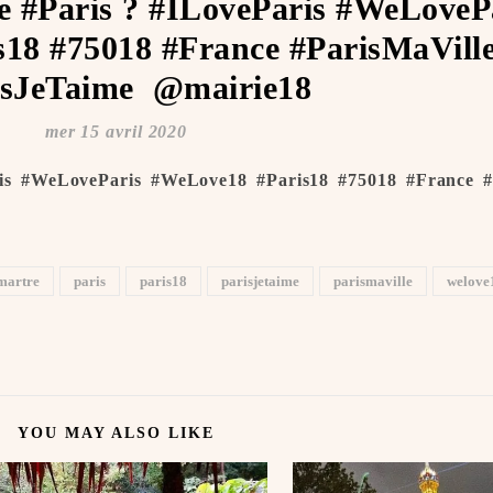
 #Paris ? #ILoveParis #WeLoveP
18 #75018 #France #ParisMaVill
sJeTaime ️ @mairie18
mer 15 avril 2020
is #WeLoveParis #WeLove18 #Paris18 #75018 #France #
martre
paris
paris18
parisjetaime
parismaville
welove
YOU MAY ALSO LIKE