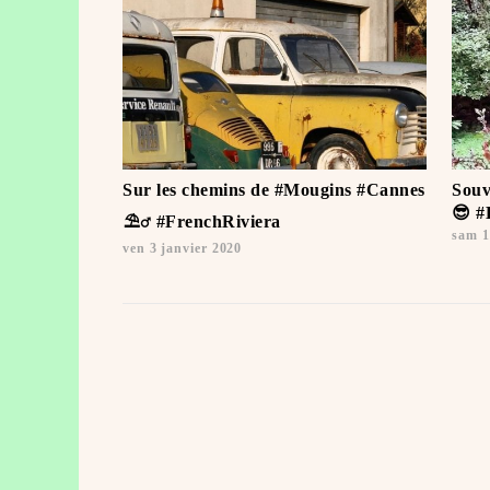
Sur les chemins de #Mougins #Cannes
Souv
😎 
️⛱‍♂️ #FrenchRiviera ️
sam 1
ven 3 janvier 2020