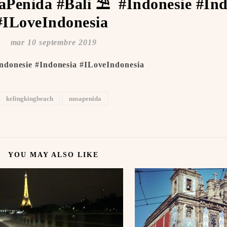
Penida #Bali ⛱ ️ #Indonesie #Ind
#ILoveIndonesia ️
mar 10 septembre 2019
ndonesie #Indonesia #ILoveIndonesia ️
kelingkingbeach
nusapenida
YOU MAY ALSO LIKE