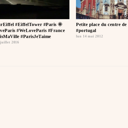
rEiffel #EiffelTower #Paris 🌞
Petite place du centre de
veParis #WeLoveParis #France
#portugal
isMaVille #ParisJeTaime ️
lun 14 mai 2012
juillet 2016