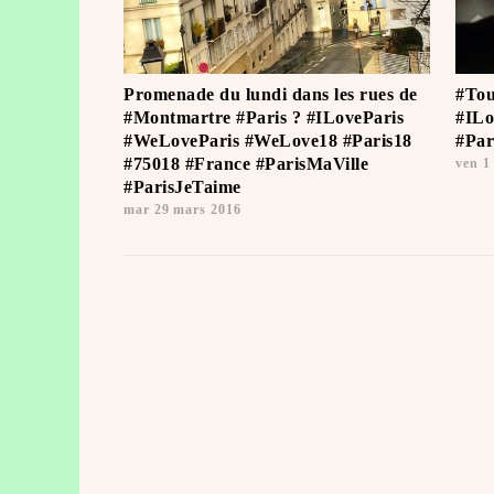
Promenade du lundi dans les rues de
#Tou
#Montmartre #Paris ? #ILoveParis
#ILo
#WeLoveParis #WeLove18 #Paris18
#Par
#75018 #France #ParisMaVille
ven 1 
#ParisJeTaime ️
mar 29 mars 2016