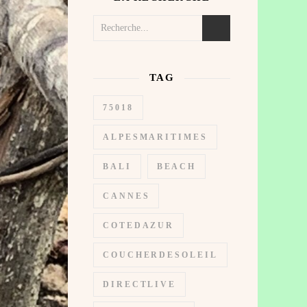
TAG
75018
ALPESMARITIMES
BALI
BEACH
CANNES
COTEDAZUR
COUCHERDESOLEIL
DIRECTLIVE