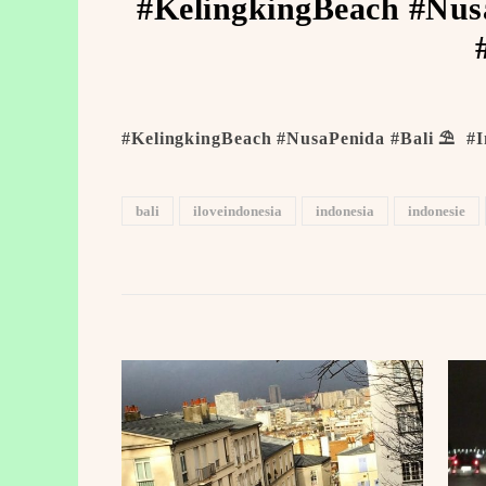
#KelingkingBeach #Nusa
#KelingkingBeach #NusaPenida #Bali ⛱ ️ #I
bali
iloveindonesia
indonesia
indonesie