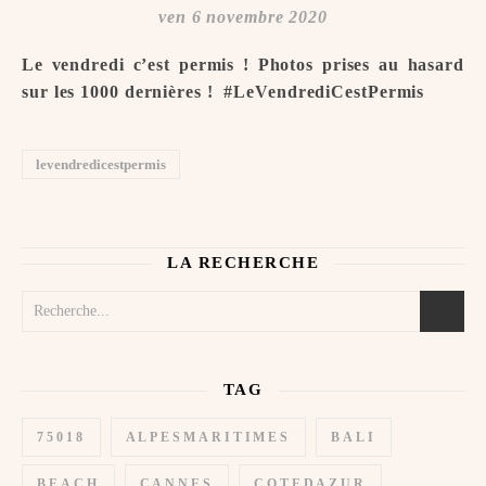
ven 6 novembre 2020
Le vendredi c’est permis ! Photos prises au hasard
sur les 1000 dernières ! ️ #LeVendrediCestPermis
levendredicestpermis
LA RECHERCHE
TAG
75018
ALPESMARITIMES
BALI
BEACH
CANNES
COTEDAZUR