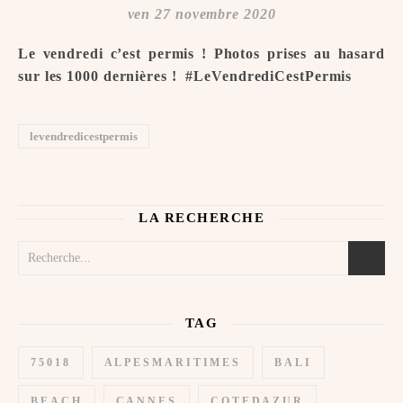
ven 27 novembre 2020
Le vendredi c’est permis ! Photos prises au hasard
sur les 1000 dernières ! ️ #LeVendrediCestPermis
levendredicestpermis
LA RECHERCHE
TAG
75018
ALPESMARITIMES
BALI
BEACH
CANNES
COTEDAZUR