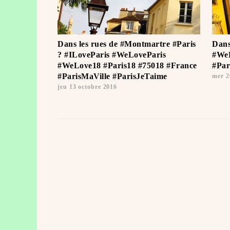
Dans les rues de #Montmartre #Paris
Dans
? #ILoveParis #WeLoveParis
#WeL
#WeLove18 #Paris18 #75018 #France
#Par
#ParisMaVille #ParisJeTaime ️
mer 2
jeu 13 octobre 2016