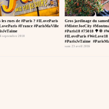
 les rues de #Paris ? #ILoveParis
Gros jardinage du samed
oveParis #France #ParisMaVille
#MisterJoeCity #Montma
isJeTaime ️
#Paris18 #75018 🌳🌞 #
#ILoveParis #WeLove18
6 septembre 2018
#ParisJeTaime ️ #ParisMa
sam 23 avril 2016