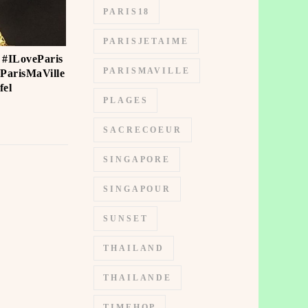
PARIS18
PARISJETAIME
? #ILoveParis
PARISMAVILLE
ParisMaVille
fel
PLAGES
SACRECOEUR
SINGAPORE
SINGAPOUR
SUNSET
THAILAND
THAILANDE
TIMEHOP