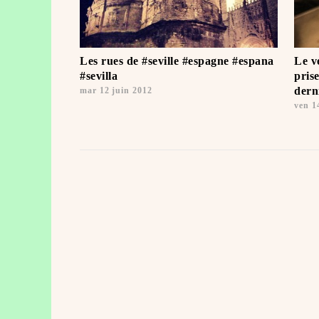
Les rues de #seville #espagne #espana
Le v
#sevilla
pris
dern
mar 12 juin 2012
ven 1