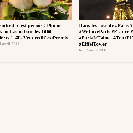
endredi c’est permis ! Photos
Dans les rues de #Paris 
es au hasard sur les 1000
#WeLoveParis #France #
ières ! ️ #LeVendrediCestPermis
#ParisJeTaime ️ #TourEif
#EiffelTower
4 avril 2017
lun 7 mars 2016