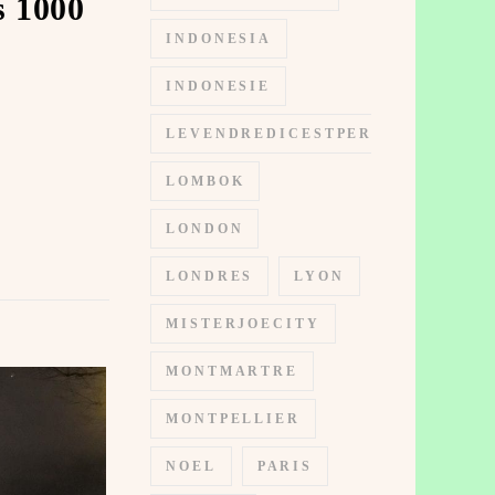
s 1000
INDONESIA
INDONESIE
LEVENDREDICESTPERMIS
LOMBOK
LONDON
LONDRES
LYON
MISTERJOECITY
MONTMARTRE
MONTPELLIER
NOEL
PARIS