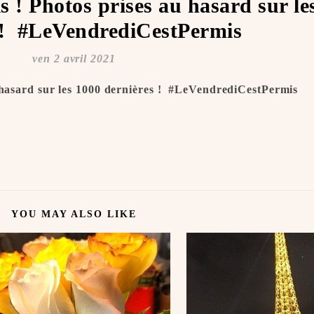
s ! Photos prises au hasard sur le
 ! ️ #LeVendrediCestPermis
ven 2 avril 2021
 hasard sur les 1000 dernières ! ️ #LeVendrediCestPermis
YOU MAY ALSO LIKE