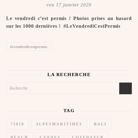
ven 17 janvier 2020
Le vendredi c’est permis ! Photos prises au hasard
sur les 1000 dernières ! ️ #LeVendrediCestPermis
levendredicestpermis
LA RECHERCHE
TAG
75018
ALPESMARITIMES
BALI
BEACH
CANNES
COTEDAZUR