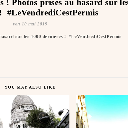
s ! Photos prises au hasard sur le
 ! ️ #LeVendrediCestPermis
ven 10 mai 2019
 hasard sur les 1000 dernières ! ️ #LeVendrediCestPermis
YOU MAY ALSO LIKE