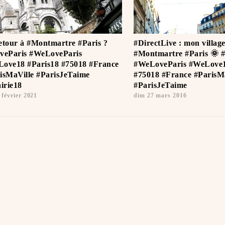
etour à #Montmartre #Paris ?
#DirectLive : mon villag
veParis #WeLoveParis
#Montmartre #Paris 🌞 
ove18 #Paris18 #75018 #France
#WeLoveParis #WeLove1
isMaVille #ParisJeTaime ️
#75018 #France #ParisM
rie18
#ParisJeTaime ️
 février 2021
dim 27 mars 2016