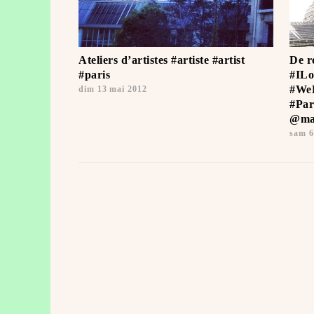
Ateliers d’artistes #artiste #artist
De r
#paris
#ILo
#WeL
dim 13 mai 2012
#Par
@mai
sam 6