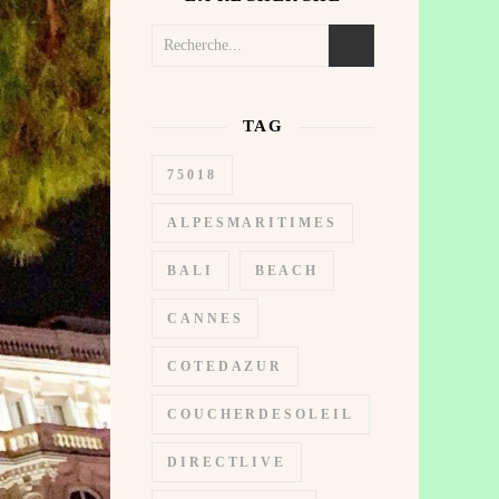
TAG
75018
ALPESMARITIMES
BALI
BEACH
CANNES
COTEDAZUR
COUCHERDESOLEIL
DIRECTLIVE