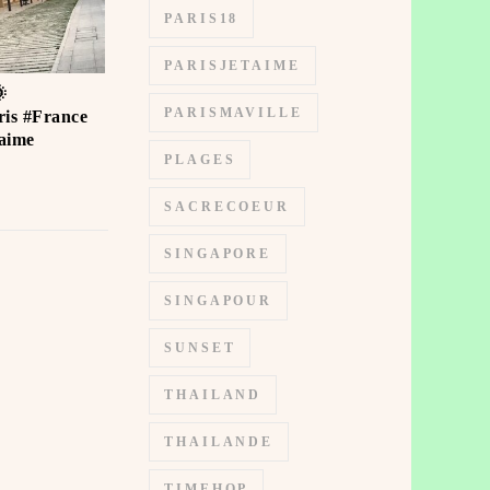
PARIS18
PARISJETAIME

PARISMAVILLE
is #France
ime ️
PLAGES
SACRECOEUR
SINGAPORE
SINGAPOUR
SUNSET
THAILAND
THAILANDE
TIMEHOP