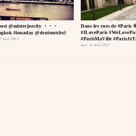
ost @misterjoecity ・・・
Dans les rues de #Paris 
#ILoveParis #WeLovePar
gkok #innaday @denismtsbxl
#ParisMaVille #ParisJeTa
7 mai 2015
mer 31 mai 2017