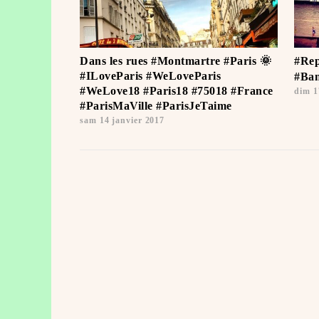
Dans les rues #Montmartre #Paris 🌞
#Rep
#ILoveParis #WeLoveParis
#Ban
#WeLove18 #Paris18 #75018 #France
dim 1
#ParisMaVille #ParisJeTaime ️
sam 14 janvier 2017