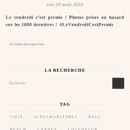
ven 28 août 2020
Le vendredi c’est permis ! Photos prises au hasard
sur les 1000 dernières ! ️ #LeVendrediCestPermis
levendredicestpermis
LA RECHERCHE
TAG
75018
ALPESMARITIMES
BALI
BEACH
CANNES
COTEDAZUR