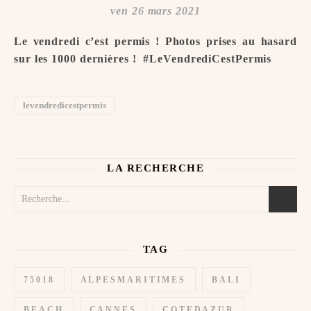
ven 26 mars 2021
Le vendredi c’est permis ! Photos prises au hasard
sur les 1000 dernières ! ️ #LeVendrediCestPermis
levendredicestpermis
LA RECHERCHE
TAG
75018
ALPESMARITIMES
BALI
BEACH
CANNES
COTEDAZUR