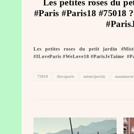
Les petites roses du p
#Paris #Paris18 #75018
#Paris
Les petites roses du petit jardin #Mi
#ILoveParis #WeLove18 #ParisJeTaime ️ #P
75018
iloveparis
misterjoecity
montmartr