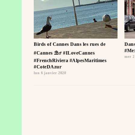
Birds of Cannes Dans les rues de
Dans
#Mex
#Cannes ️⛱‍♂️ #ILoveCannes ️
mer 2
#FrenchRiviera #AlpesMaritimes
#CoteDAzur
lun 6 janvier 2020