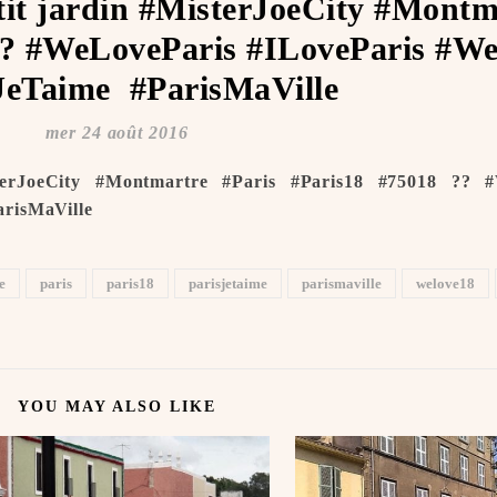
etit jardin #MisterJoeCity #Montm
 ?? #WeLoveParis #ILoveParis #W
JeTaime ️ #ParisMaVille
mer 24 août 2016
sterJoeCity #Montmartre #Paris #Paris18 #75018 ?? 
arisMaVille
e
paris
paris18
parisjetaime
parismaville
welove18
YOU MAY ALSO LIKE