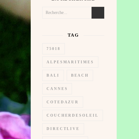
TAG
75018
ALPESMARITIMES
BALI
BEACH
CANNES
COTEDAZUR
COUCHERDESOLEIL
DIRECTLIVE