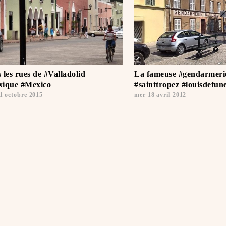
 les rues de #Valladolid
La fameuse #gendarmeri
ique #Mexico ️
#sainttropez #louisdefun
1 octobre 2015
mer 18 avril 2012