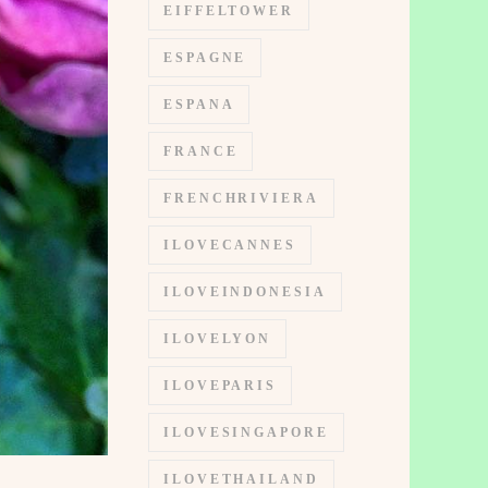
EIFFELTOWER
ESPAGNE
ESPANA
FRANCE
FRENCHRIVIERA
ILOVECANNES
ILOVEINDONESIA
ILOVELYON
ILOVEPARIS
ILOVESINGAPORE
ILOVETHAILAND