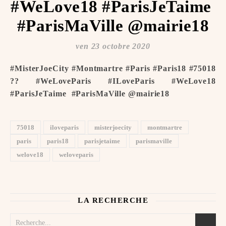
#WeLove18 #ParisJeTaime ️
#ParisMaVille @mairie18
ven 23 octobre 2020
#MisterJoeCity #Montmartre #Paris #Paris18 #75018
?? #WeLoveParis #ILoveParis #WeLove18
#ParisJeTaime ️ #ParisMaVille @mairie18
75018
iloveparis
misterjoecity
montmartre
paris
paris18
parisjetaime
parismaville
welove18
weloveparis
LA RECHERCHE