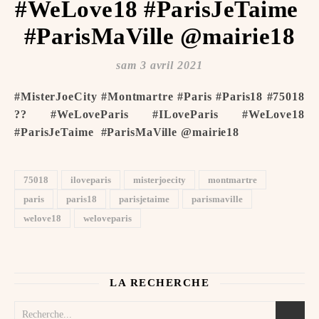
#WeLove18 #ParisJeTaime ️
#ParisMaVille @mairie18
sam 3 avril 2021
#MisterJoeCity #Montmartre #Paris #Paris18 #75018
?? #WeLoveParis #ILoveParis #WeLove18
#ParisJeTaime ️ #ParisMaVille @mairie18
75018
iloveparis
misterjoecity
montmartre
paris
paris18
parisjetaime
parismaville
welove18
weloveparis
LA RECHERCHE