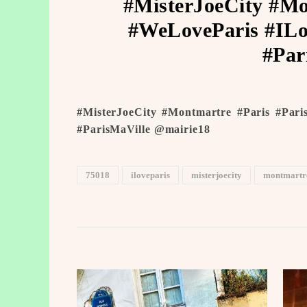
#MisterJoeCity #Mo
#WeLoveParis #ILo
#Par
#MisterJoeCity #Montmartre #Paris #Pari
#ParisMaVille @mairie18
75018
iloveparis
misterjoecity
montmartr