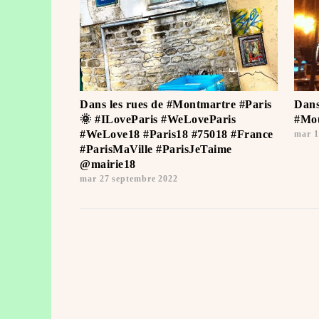
Dans les rues de #Montmartre #Paris
Dans
🌞 #ILoveParis #WeLoveParis
#Mou
#WeLove18 #Paris18 #75018 #France
mar 1
#ParisMaVille #ParisJeTaime ️
@mairie18
mar 27 septembre 2022