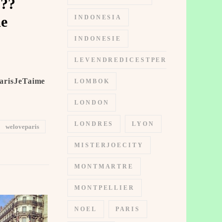
 ??
 ️
INDONESIA
INDONESIE
LEVENDREDICESTPERMIS
risJeTaime ️
LOMBOK
LONDON
LONDRES
LYON
weloveparis
MISTERJOECITY
MONTMARTRE
MONTPELLIER
NOEL
PARIS