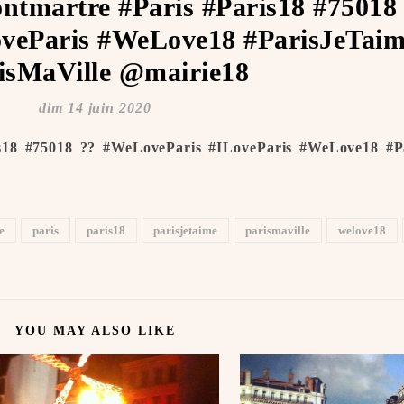
ntmartre #Paris #Paris18 #75018
veParis #WeLove18 #ParisJeTaime
isMaVille @mairie18
dim 14 juin 2020
s18 #75018 ?? #WeLoveParis #ILoveParis #WeLove18 #Pa
e
paris
paris18
parisjetaime
parismaville
welove18
YOU MAY ALSO LIKE