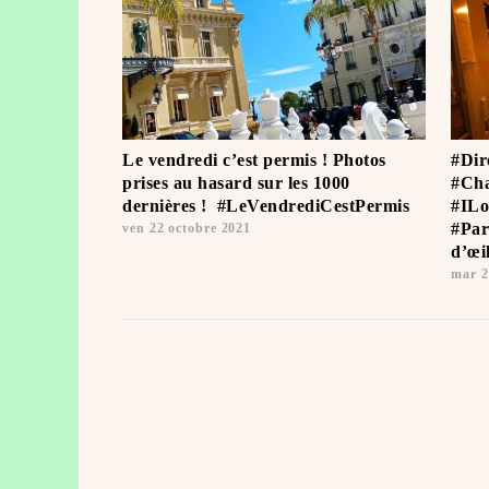
Le vendredi c’est permis ! Photos
#Dir
prises au hasard sur les 1000
#Cha
dernières ! ️ #LeVendrediCestPermis
#ILo
#Par
ven 22 octobre 2021
d’œi
mar 2