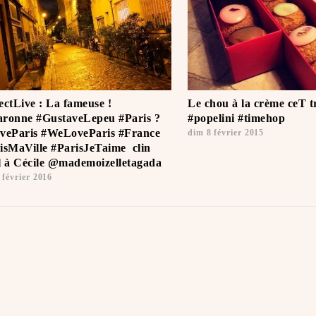
ectLive : La fameuse !
Le chou à la crème ceT t
ronne #GustaveLepeu #Paris ?
#popelini #timehop
veParis #WeLoveParis #France
dim 8 février 2015
isMaVille #ParisJeTaime ️ clin
l à Cécile @mademoizelletagada
 février 2016