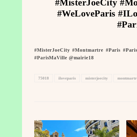
#MisterJoeCity #Mo
#WeLoveParis #ILo
#Par
#MisterJoeCity #Montmartre #Paris #Pari
#ParisMaVille @mairie18
75018
iloveparis
misterjoecity
montmartr