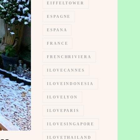
EIFFELTOWER
ESPAGNE
ESPANA
FRANCE
FRENCHRIVIERA
ILOVECANNES
ILOVEINDONESIA
ILOVELYON
ILOVEPARIS
ILOVESINGAPORE
ILOVETHAILAND