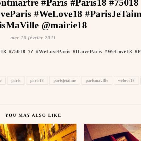
ntmartre #Paris #Paris18 #75018
veParis #WeLove18 #ParisJeTaime
isMaVille @mairie18
mer 10 février 2021
s18 #75018 ?? #WeLoveParis #ILoveParis #WeLove18 #Pa
e
paris
paris18
parisjetaime
parismaville
welove18
YOU MAY ALSO LIKE