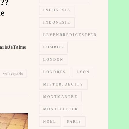
 ??
 ️
INDONESIA
INDONESIE
LEVENDREDICESTPERMIS
risJeTaime ️
LOMBOK
LONDON
LONDRES
LYON
weloveparis
MISTERJOECITY
MONTMARTRE
MONTPELLIER
NOEL
PARIS