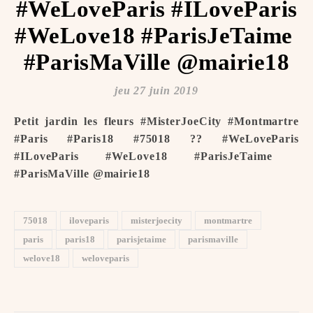
#WeLoveParis #ILoveParis
#WeLove18 #ParisJeTaime ️
#ParisMaVille @mairie18
jeu 27 juin 2019
Petit jardin les fleurs #MisterJoeCity #Montmartre
#Paris #Paris18 #75018 ?? #WeLoveParis
#ILoveParis #WeLove18 #ParisJeTaime ️
#ParisMaVille @mairie18
75018
iloveparis
misterjoecity
montmartre
paris
paris18
parisjetaime
parismaville
welove18
weloveparis