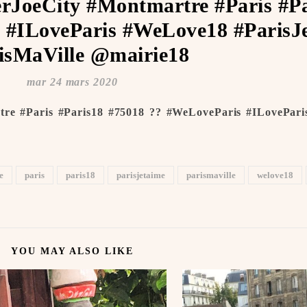
erJoeCity #Montmartre #Paris #P
 #ILoveParis #WeLove18 #ParisJe
isMaVille @mairie18
mar 24 mars 2020
rtre #Paris #Paris18 #75018 ?? #WeLoveParis #ILovePar
e
paris
paris18
parisjetaime
parismaville
welove18
YOU MAY ALSO LIKE