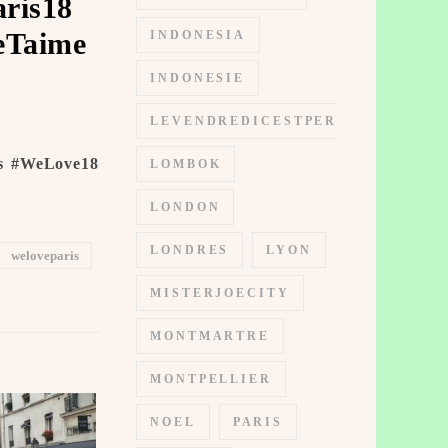
aris18
Taime ️
INDONESIA
INDONESIE
LEVENDREDICESTPERMIS
is #WeLove18
LOMBOK
LONDON
LONDRES
LYON
weloveparis
MISTERJOECITY
MONTMARTRE
MONTPELLIER
NOEL
PARIS