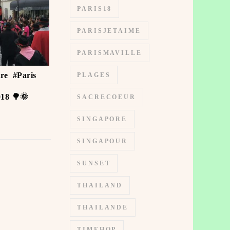
PARIS18
PARISJETAIME
PARISMAVILLE
e ️ #Paris
PLAGES
18 🌳🌞
SACRECOEUR
SINGAPORE
SINGAPOUR
SUNSET
THAILAND
THAILANDE
TIMEHOP