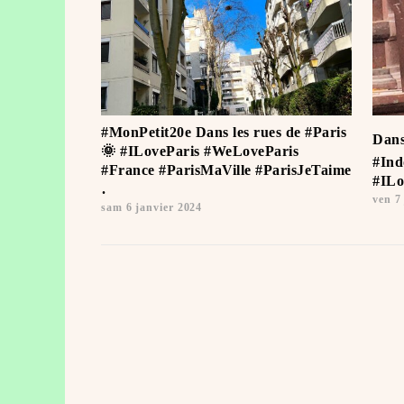
#MonPetit20e Dans les rues de #Paris
Dans
🌞 #ILoveParis #WeLoveParis
#Ind
#France #ParisMaVille #ParisJeTaime
#ILo
️.
ven 7 
sam 6 janvier 2024