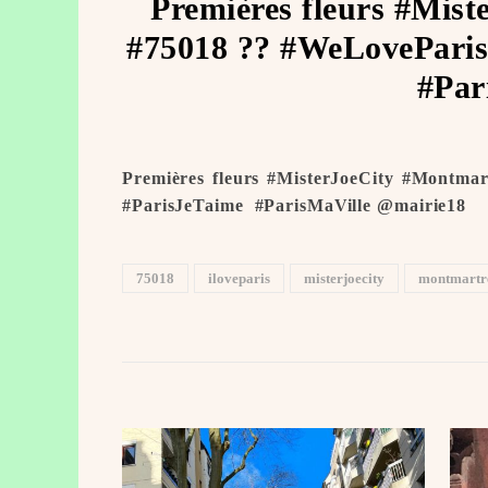
Premières fleurs #Mist
#75018 ?? #WeLoveParis
#Par
Premières fleurs #MisterJoeCity #Montma
#ParisJeTaime ️ #ParisMaVille @mairie18
75018
iloveparis
misterjoecity
montmartr