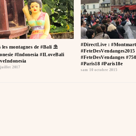
#DirectLive : #Montmartr
 les montagnes de #Bali ⛱ ️
#FeteDesVendanges2015
onesie #Indonesia #ILoveBali ️
#FeteDesVendanges #750
veIndonesia
#Paris18 #Paris18e
juillet 2017
sam 10 octobre 2015