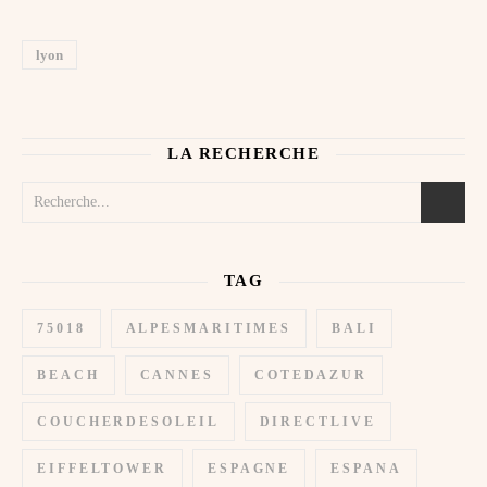
lyon
LA RECHERCHE
TAG
75018
ALPESMARITIMES
BALI
BEACH
CANNES
COTEDAZUR
COUCHERDESOLEIL
DIRECTLIVE
EIFFELTOWER
ESPAGNE
ESPANA