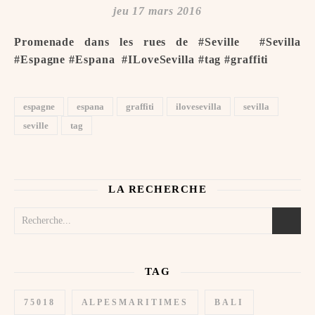
jeu 17 mars 2016
Promenade dans les rues de #Seville ️ #Sevilla
#Espagne #Espana ️ #ILoveSevilla #tag #graffiti
espagne
espana
graffiti
ilovesevilla
sevilla
seville
tag
LA RECHERCHE
TAG
75018
ALPESMARITIMES
BALI