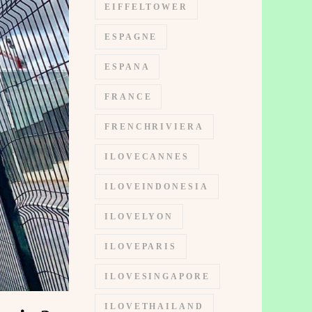
EIFFELTOWER
ESPAGNE
ESPANA
FRANCE
FRENCHRIVIERA
ILOVECANNES
ILOVEINDONESIA
ILOVELYON
ILOVEPARIS
ILOVESINGAPORE
ILOVETHAILAND