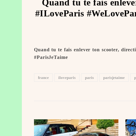
Quand tu te fais enleve
#ILoveParis #WeLovePar
Quand tu te fais enlever ton scooter, dire
#ParisJeTaime ️
france
iloveparis
paris
parisjetaime
p