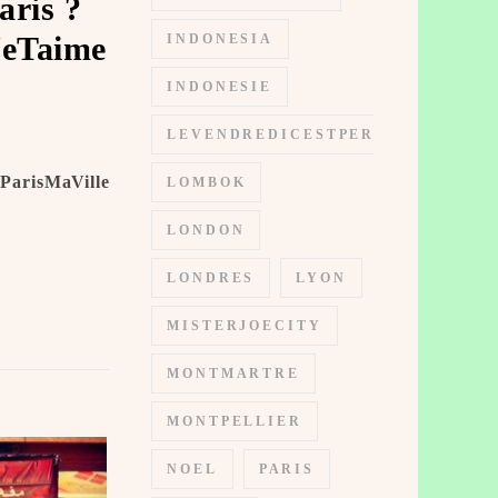
aris ?
JeTaime
INDONESIA
INDONESIE
LEVENDREDICESTPERMIS
#ParisMaVille
LOMBOK
LONDON
LONDRES
LYON
MISTERJOECITY
MONTMARTRE
MONTPELLIER
NOEL
PARIS