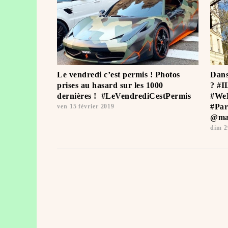
Le vendredi c’est permis ! Photos
Dans
prises au hasard sur les 1000
? #I
dernières ! ️ #LeVendrediCestPermis
#WeL
#Par
ven 15 février 2019
@mai
dim 2