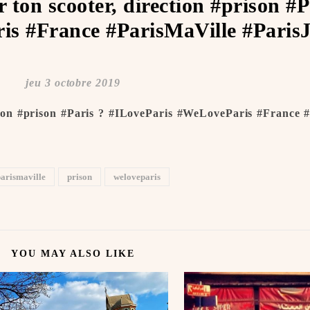
r ton scooter, direction #prison #P
is #France #ParisMaVille #Paris
️
jeu 3 octobre 2019
ction #prison #Paris ? #ILoveParis #WeLoveParis #France 
arismaville
prison
weloveparis
YOU MAY ALSO LIKE