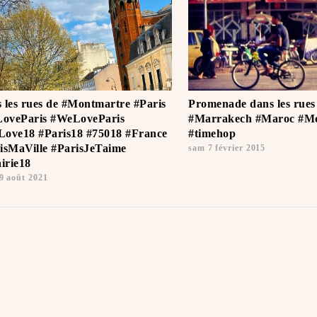
 les rues de #Montmartre #Paris
Promenade dans les rues
LoveParis #WeLoveParis
#Marrakech #Maroc #M
ove18 #Paris18 #75018 #France
#timehop
isMaVille #ParisJeTaime ️
sam 7 février 2015
rie18
9 août 2021