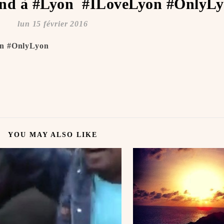
nd à #Lyon ️ #ILoveLyon #OnlyLyon
lun 15 février 2016
 #OnlyLyon ️️
YOU MAY ALSO LIKE