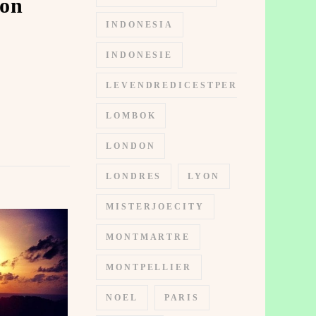
 ️️
INDONESIA
INDONESIE
LEVENDREDICESTPERMIS
LOMBOK
LONDON
LONDRES
LYON
MISTERJOECITY
MONTMARTRE
MONTPELLIER
NOEL
PARIS