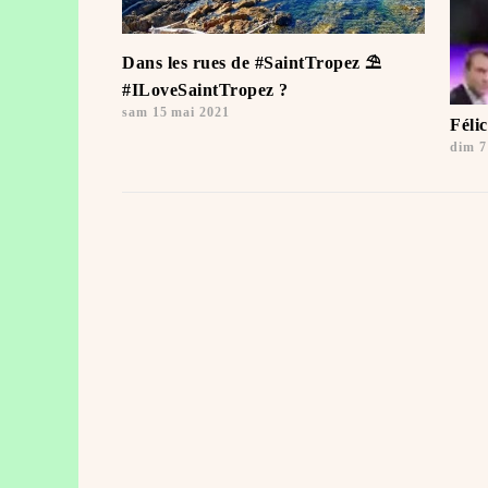
Dans les rues de #SaintTropez ⛱️
#ILoveSaintTropez ️?
sam 15 mai 2021
Féli
dim 7