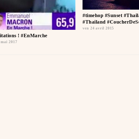
#timehop #Sunset #Thai
#Thailand #CoucherDeSo
ven 24 avril 2015
citations ! #EnMarche
 mai 2017