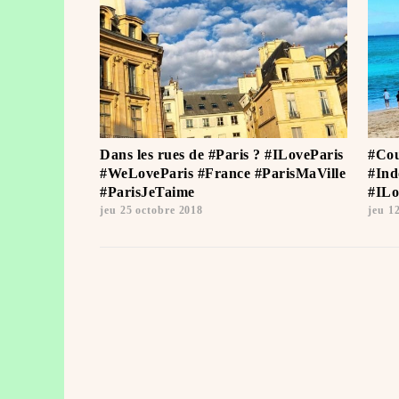
Dans les rues de #Paris ? #ILoveParis
#Cou
#WeLoveParis #France #ParisMaVille
#Ind
#ParisJeTaime ️
#ILo
jeu 25 octobre 2018
jeu 1