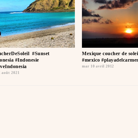
cherDeSoleil ️ #Sunset
Mexique coucher de sole
onesia #Indonesie ️
#mexico #playadelcarme
veIndonesia
mar 10 avril 2012
2 août 2021