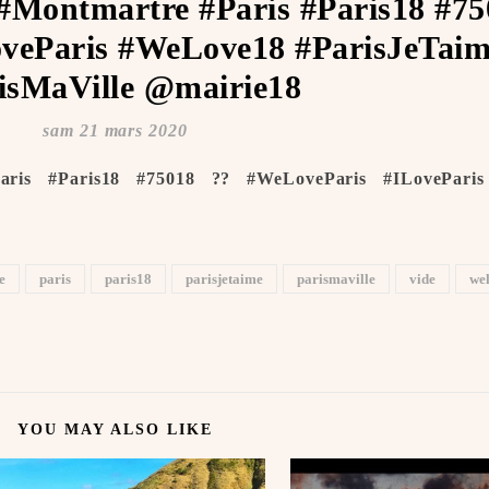
#Montmartre #Paris #Paris18 #75
veParis #WeLove18 #ParisJeTaime
isMaVille @mairie18
sam 21 mars 2020
aris #Paris18 #75018 ?? #WeLoveParis #ILovePari
e
paris
paris18
parisjetaime
parismaville
vide
we
YOU MAY ALSO LIKE