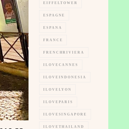
EIFFELTOWER
ESPAGNE
ESPANA
FRANCE
FRENCHRIVIERA
ILOVECANNES
ILOVEINDONESIA
ILOVELYON
ILOVEPARIS
ILOVESINGAPORE
ILOVETHAILAND