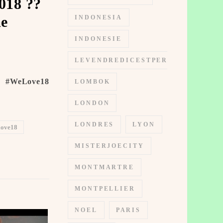
018 ??
 ️
INDONESIA
INDONESIE
LEVENDREDICESTPERMIS
s #WeLove18
LOMBOK
LONDON
LONDRES
LYON
love18
MISTERJOECITY
MONTMARTRE
MONTPELLIER
NOEL
PARIS