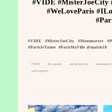
#VIDE #MisterJoeCity 
#WeLoveParis #ILo
#Par
#VIDE #MisterJoeCity #Montmartre #P
#ParisJeTaime ️ #ParisMaVille @mairie18
75018
iloveparis
misterjoecity
montmartr
weloveparis