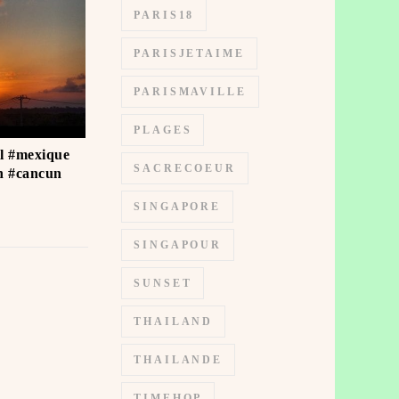
PARIS18
PARISJETAIME
PARISMAVILLE
PLAGES
il #mexique
SACRECOEUR
n #cancun
SINGAPORE
SINGAPOUR
SUNSET
THAILAND
THAILANDE
TIMEHOP